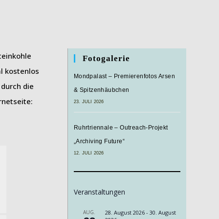
teinkohle
Fotogalerie
l kostenlos
Mondpalast – Premierenfotos Arsen
 durch die
& Spitzenhäubchen
netseite:
23. JULI 2026
Ruhrtriennale – Outreach-Projekt
„Archiving Future“
12. JULI 2026
Veranstaltungen
AUG.
28. August 2026
-
30. August