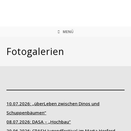
Zum
Inhalt
springen
MENÜ
Fotogalerien
10.07.2026: „überLeben zwischen Dinos und
Schuppenbäumen“
08.07.2026: DASA – „Hochbau“
20.06.2026: CRASH Jugendfestival im Marta Herford