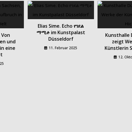
Elias Sime. Echo የገደል
ማሚቶ im Kunstpalast
: Von
Kunsthalle 
Düsseldorf
ken und
zeigt We
in eine
Künstlerin S
11. Februar 2025
lt
12. Okt
025