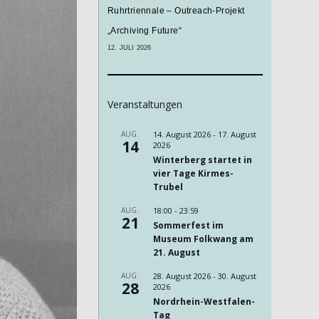
Ruhrtriennale – Outreach-Projekt
„Archiving Future“
12. JULI 2026
Veranstaltungen
AUG.
14. August 2026
-
17. August
14
2026
Winterberg startet in
vier Tage Kirmes-
Trubel
AUG.
18:00
-
23:59
21
Sommerfest im
Museum Folkwang am
21. August
AUG.
28. August 2026
-
30. August
28
2026
Nordrhein-Westfalen-
Tag