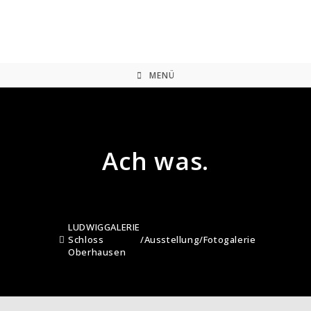
Zum
Inhalt
springen
MENÜ
Ach was.
LUDWIGGALERIE
Schloss
/
Ausstellung
/
Fotogalerie
Oberhausen