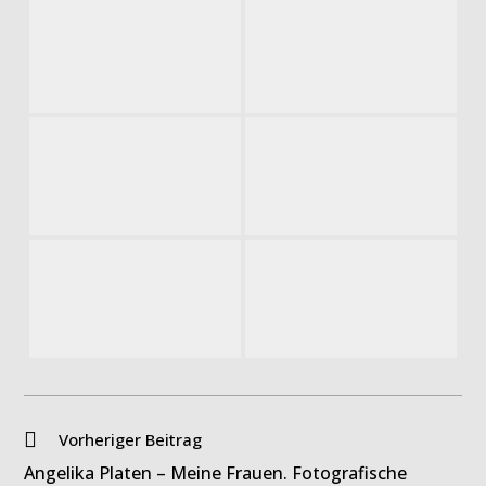
Weitere
Vorheriger Beitrag
Artikel
Angelika Platen – Meine Frauen. Fotografische
ansehen