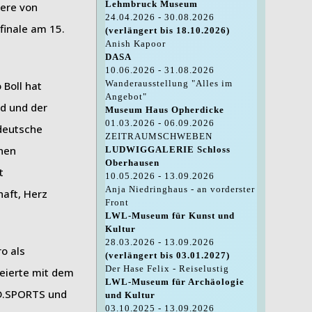
Lehmbruck Museum
iere von
24.04.2026 - 30.08.2026
finale am 15.
(verlängert bis 18.10.2026)
Anish Kapoor
DASA
10.06.2026 - 31.08.2026
Wanderausstellung "Alles im
 Boll hat
Angebot"
nd und der
Museum Haus Opherdicke
01.03.2026 - 06.09.2026
 deutsche
ZEITRAUMSCHWEBEN
inen
LUDWIGGALERIE Schloss
Oberhausen
t
10.05.2026 - 13.09.2026
Anja Niedringhaus - an vorderster
haft, Herz
Front
LWL-Museum für Kunst und
Kultur
28.03.2026 - 13.09.2026
o als
(verlängert bis 03.01.2027)
Der Hase Felix - Reiselustig
feierte mit dem
LWL-Museum für Archäologie
n D.SPORTS und
und Kultur
03.10.2025 - 13.09.2026