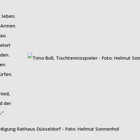
 leben.
n Armen
eau
elort
rden.
den
ürfen.
hied,
d der
.“