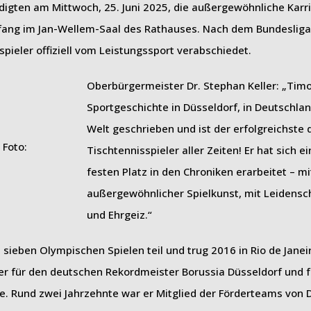
gten am Mittwoch, 25. Juni 2025, die außergewöhnliche Karr
pfang im Jan-Wellem-Saal des Rathauses. Nach dem Bundesliga
spieler offiziell vom Leistungssport verabschiedet.
Oberbürgermeister Dr. Stephan Keller: „Timo
Sportgeschichte in Düsseldorf, in Deutschla
Welt geschrieben und ist der erfolgreichste
Tischtennisspieler aller Zeiten! Er hat sich e
festen Platz in den Chroniken erarbeitet – mi
außergewöhnlicher Spielkunst, mit Leidensc
und Ehrgeiz.“
eben Olympischen Spielen teil und trug 2016 in Rio de Janeir
 er für den deutschen Rekordmeister Borussia Düsseldorf und 
lge. Rund zwei Jahrzehnte war er Mitglied der Förderteams vo