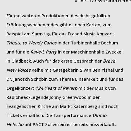
v.l.n.r.: Larissa Sirah Her
Für die weiteren Produktionen des dicht gefüllten
Eröffnungswochenendes gibt es noch Karten, zum
Beispiel am Samstag für das Erased Music Konzert
Tribute to Wendy Carlos
in der Turbinenhalle Bochum
und für die
Rave-L Party
in der Maschinenhalle Zweckel
in Gladbeck. Auch für das erste Gespräch der
Brave
New Voices
Reihe mit Gastgeberin Sivan Ben Yishai und
Dr. Janosch Schobin zum Thema Einsamkeit und für das
Orgelkonzert
124 Years of Reverb
mit der Musik von
Radiohead-Legende Jonny Greenwood in der
Evangelischen Kirche am Markt Katernberg sind noch
Tickets erhältlich. Die Tanzperformance
Último
Helecho
auf PACT Zollverein ist bereits ausverkauft.