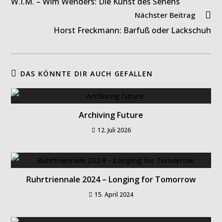
W.I.M. – Wim Wenders: Die Kunst des Sehens
ansehen
Nächster Beitrag
Horst Freckmann: Barfuß oder Lackschuh
DAS KÖNNTE DIR AUCH GEFALLEN
Archiving Future
12. Juli 2026
Ruhrtriennale 2024 – Longing for Tomorrow
15. April 2024