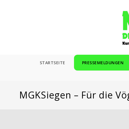
Zum
Inhalt
springen
STARTSEITE
PRESSEMELDUNGEN
MGKSiegen – Für die Vö