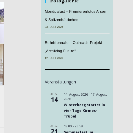
Fotogalerie
Mondpalast – Premierenfotos Arsen
& Spitzenhäubchen
23. JULI 2026
Ruhrtriennale – Outreach-Projekt
„Archiving Future“
12. JULI 2026
Veranstaltungen
AUG.
14. August 2026
-
17. August
14
2026
Winterberg startet in
vier Tage Kirmes-
Trubel
AUG.
18:00
-
23:59
21
Sommerfest im