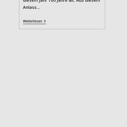
diesem Jahr 100 Jahre alt. Aus diesem
Anlass…
100
Weiterlesen
Jahre
Sauerland-
Museum
Arnsberg