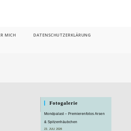
ER MICH
DATENSCHUTZERKLÄRUNG
Fotogalerie
Mondpalast – Premierenfotos Arsen
& Spitzenhäubchen
23. JULI 2026