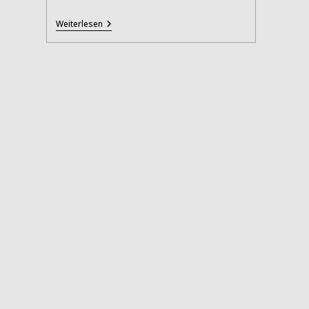
Monika
Weiterlesen
Treut
Erhält
Helmut-
Käutner-
Preis
2025