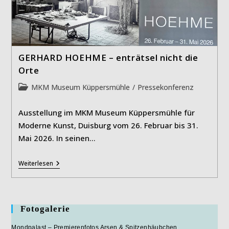
GERHARD HOEHME – enträtsel nicht die
Orte
Beitrags-
MKM Museum Küppersmühle
/
Pressekonferenz
Kategorie:
Ausstellung im MKM Museum Küppersmühle für
Moderne Kunst, Duisburg vom 26. Februar bis 31.
Mai 2026. In seinen…
GERHARD
Weiterlesen
HOEHME
–
Enträtsel
Nicht
Die
Fotogalerie
Orte
Mondpalast – Premierenfotos Arsen & Spitzenhäubchen