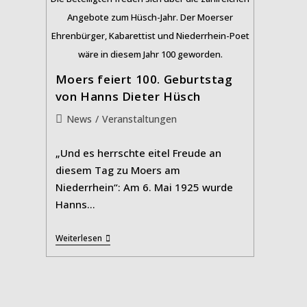
Angebote zum Hüsch-Jahr. Der Moerser
Ehrenbürger, Kabarettist und Niederrhein-Poet
wäre in diesem Jahr 100 geworden.
Moers feiert 100. Geburtstag
von Hanns Dieter Hüsch
Beitrags-
News
/
Veranstaltungen
Kategorie:
„Und es herrschte eitel Freude an
diesem Tag zu Moers am
Niederrhein“: Am 6. Mai 1925 wurde
Hanns…
Moers
Weiterlesen
Feiert
100.
Geburtstag
Von
Hanns
Dieter