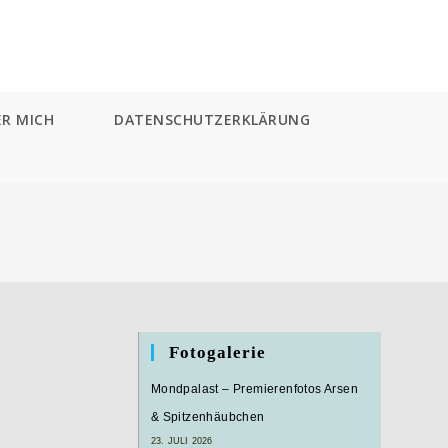
ER MICH
DATENSCHUTZERKLÄRUNG
Fotogalerie
Mondpalast – Premierenfotos Arsen
& Spitzenhäubchen
23. JULI 2026