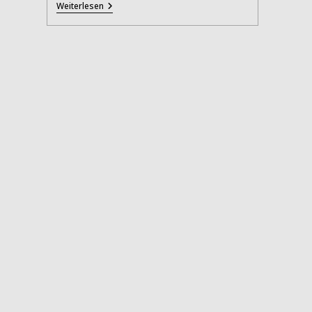
„Hochbau“
Weiterlesen
–
Bauen
Begreifen