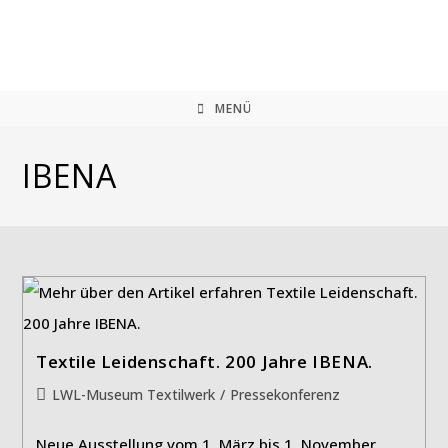
Zum
Inhalt
springen
MENÜ
IBENA
Textile Leidenschaft. 200 Jahre IBENA.
Beitrags-
LWL-Museum Textilwerk
/
Pressekonferenz
Kategorie:
Neue Ausstellung vom 1. März bis 1. November