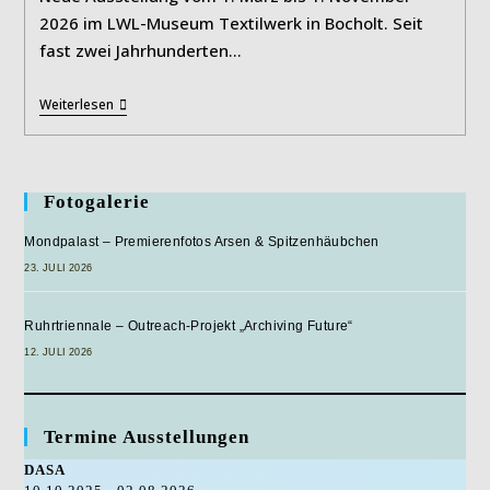
2026 im LWL-Museum Textilwerk in Bocholt. Seit
fast zwei Jahrhunderten…
Textile
Weiterlesen
Leidenschaft.
200
Jahre
IBENA.
Fotogalerie
Mondpalast – Premierenfotos Arsen & Spitzenhäubchen
23. JULI 2026
Ruhrtriennale – Outreach-Projekt „Archiving Future“
12. JULI 2026
Termine Ausstellungen
DASA