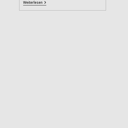
„Hochbau“
Weiterlesen
–
Bauen
Begreifen