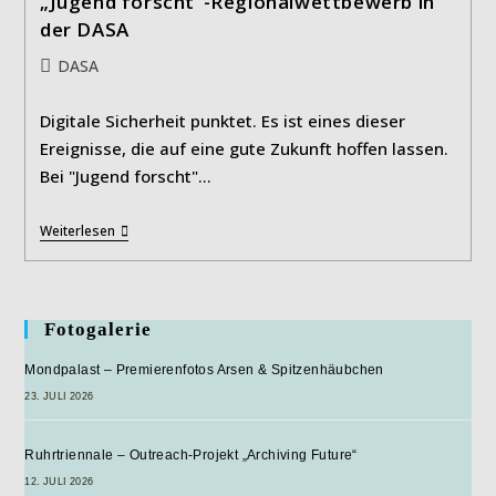
„Jugend forscht“-Regionalwettbewerb in
der DASA
Beitrags-
DASA
Kategorie:
Digitale Sicherheit punktet. Es ist eines dieser
Ereignisse, die auf eine gute Zukunft hoffen lassen.
Bei "Jugend forscht"…
„Jugend
Weiterlesen
Forscht“-
Regionalwettbewerb
In
Der
DASA
Fotogalerie
Mondpalast – Premierenfotos Arsen & Spitzenhäubchen
23. JULI 2026
Ruhrtriennale – Outreach-Projekt „Archiving Future“
12. JULI 2026