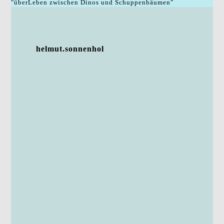
"überLeben zwischen Dinos und Schuppenbäumen"
helmut.sonnenhol