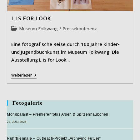
L IS FOR LOOK
Beitrags-
Museum Folkwang
/
Pressekonferenz
Kategorie:
Eine fotografische Reise durch 100 Jahre Kinder-
und Jugendbuchkunst im Museum Folkwang. Die
Ausstellung L is for Look…
L
Weiterlesen
IS
FOR
LOOK
Fotogalerie
Mondpalast – Premierenfotos Arsen & Spitzenhäubchen
23. JULI 2026
Ruhrtriennale – Outreach-Projekt „Archiving Future“