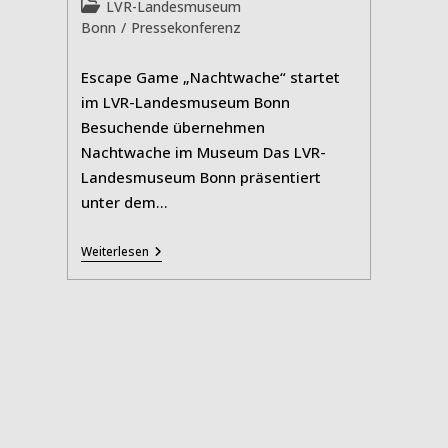
Beitrags-
LVR-Landesmuseum
Kategorie:
Bonn
/
Pressekonferenz
Escape Game „Nachtwache“ startet
im LVR-Landesmuseum Bonn
Besuchende übernehmen
Nachtwache im Museum Das LVR-
Landesmuseum Bonn präsentiert
unter dem…
Escape
Weiterlesen
Game
„Nachtwache“