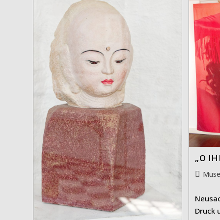
„O I
Beitrag
Muse
Kategor
Neusach
Druck 