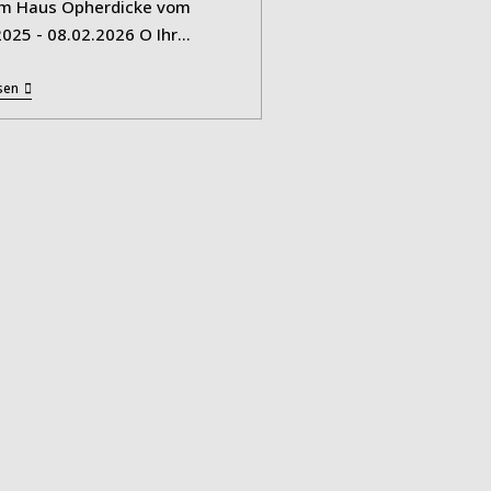
m Haus Opherdicke vom
2025 - 08.02.2026 O Ihr…
„O
sen
IHR
MENSCHEN“