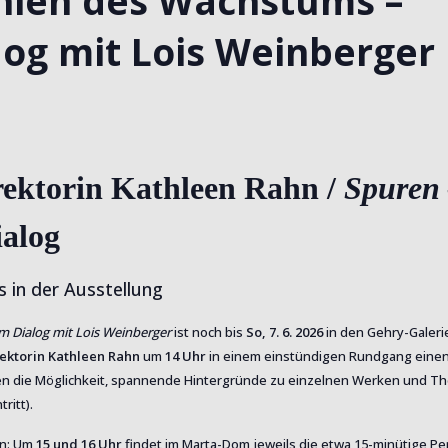
phien des Wachstums –
log mit Lois Weinberger
rektorin Kathleen Rahn /
Spuren
ialog
 in der Ausstellung
m Dialog mit Lois Weinberger
ist noch bis
So, 7. 6. 2026
in den Gehry-Galeri
ektorin Kathleen Rahn
um
14 Uhr
in einem einstündigen Rundgang einen 
nden die Möglichkeit, spannende Hintergründe zu einzelnen Werken und T
ritt).
en: Um
15 und 16 Uhr
findet im Marta-Dom jeweils die etwa 15-minütige P