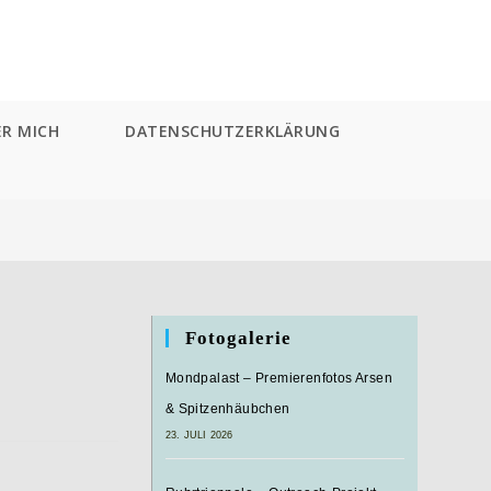
ER MICH
DATENSCHUTZERKLÄRUNG
Fotogalerie
Mondpalast – Premierenfotos Arsen
& Spitzenhäubchen
23. JULI 2026