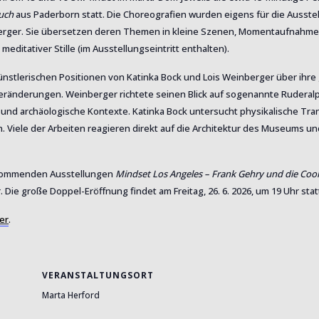
uch
aus Paderborn statt. Die Choreografien wurden eigens für die Ausstel
nberger. Sie übersetzen deren Themen in kleine Szenen, Momentaufnahm
itativer Stille (im Ausstellungseintritt enthalten).
ünstlerischen Positionen von Katinka Bock und Lois Weinberger über ih
ränderungen. Weinberger richtete seinen Blick auf sogenannte Ruderalpf
und archäologische Kontexte. Katinka Bock untersucht physikalische Tr
en. Viele der Arbeiten reagieren direkt auf die Architektur des Museums u
ie kommenden Ausstellungen
Mindset Los Angeles – Frank Gehry und die Cool
. Die große Doppel-Eröffnung findet am Freitag, 26. 6. 2026, um 19 Uhr stat
er
.
VERANSTALTUNGSORT
Marta Herford