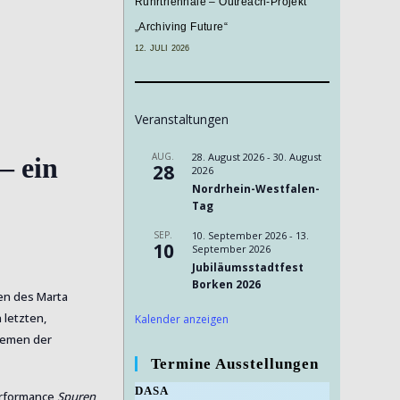
Ruhrtriennale – Outreach-Projekt
„Archiving Future“
12. JULI 2026
Veranstaltungen
AUG.
28. August 2026
-
30. August
– ein
28
2026
Nordrhein-Westfalen-
Tag
SEP.
10. September 2026
-
13.
10
September 2026
Jubiläumsstadtfest
Borken 2026
en des Marta
letzten,
Kalender anzeigen
hemen der
Termine Ausstellungen
DASA
erformance
Spuren