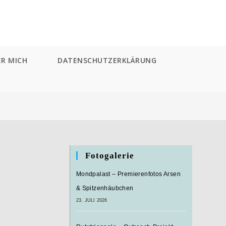
ER MICH
DATENSCHUTZERKLÄRUNG
Fotogalerie
Mondpalast – Premierenfotos Arsen
& Spitzenhäubchen
23. JULI 2026