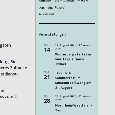
Ruhrtriennale – Outreach-Projekt
„Archiving Future“
12. JULI 2026
Veranstaltungen
igsten
AUG.
14. August 2026
-
17. August
14
2026
Winterberg startet in
vier Tage Kirmes-
lung. Sie
Trubel
heres Zuhause
AUG.
18:00
-
23:59
erdienst-
21
Sommerfest im
Museum Folkwang am
21. August
ner
is zum 2.
AUG.
28. August 2026
-
30. August
28
2026
Nordrhein-Westfalen-
Tag