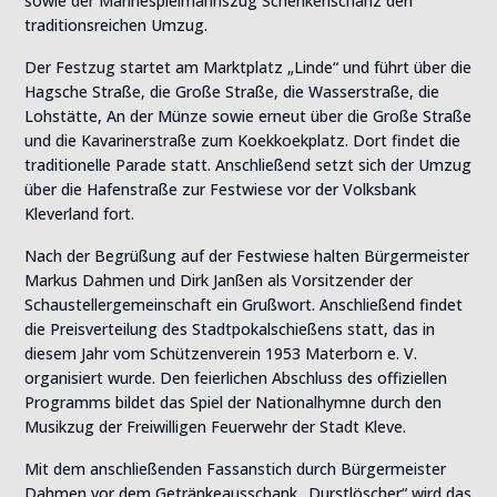
sowie der Marinespielmannszug Schenkenschanz den
traditionsreichen Umzug.
Der Festzug startet am Marktplatz „Linde“ und führt über die
Hagsche Straße, die Große Straße, die Wasserstraße, die
Lohstätte, An der Münze sowie erneut über die Große Straße
und die Kavarinerstraße zum Koekkoekplatz. Dort findet die
traditionelle Parade statt. Anschließend setzt sich der Umzug
über die Hafenstraße zur Festwiese vor der Volksbank
Kleverland fort.
Nach der Begrüßung auf der Festwiese halten Bürgermeister
Markus Dahmen und Dirk Janßen als Vorsitzender der
Schaustellergemeinschaft ein Grußwort. Anschließend findet
die Preisverteilung des Stadtpokalschießens statt, das in
diesem Jahr vom Schützenverein 1953 Materborn e. V.
organisiert wurde. Den feierlichen Abschluss des offiziellen
Programms bildet das Spiel der Nationalhymne durch den
Musikzug der Freiwilligen Feuerwehr der Stadt Kleve.
Mit dem anschließenden Fassanstich durch Bürgermeister
Dahmen vor dem Getränkeausschank „Durstlöscher“ wird das