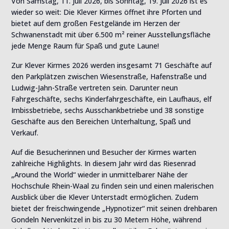
Von Samstag, 11. Juli 2026, bis Sonntag, 19. Juli 2026 ist es
wieder so weit: Die Klever Kirmes öffnet ihre Pforten und
bietet auf dem großen Festgelände im Herzen der
Schwanenstadt mit über 6.500 m² reiner Ausstellungsfläche
jede Menge Raum für Spaß und gute Laune!
Zur Klever Kirmes 2026 werden insgesamt 71 Geschäfte auf
den Parkplätzen zwischen Wiesenstraße, Hafenstraße und
Ludwig-Jahn-Straße vertreten sein. Darunter neun
Fahrgeschäfte, sechs Kinderfahrgeschäfte, ein Laufhaus, elf
Imbissbetriebe, sechs Ausschankbetriebe und 38 sonstige
Geschäfte aus den Bereichen Unterhaltung, Spaß und
Verkauf.
Auf die Besucherinnen und Besucher der Kirmes warten
zahlreiche Highlights. In diesem Jahr wird das Riesenrad
„Around the World“ wieder in unmittelbarer Nähe der
Hochschule Rhein-Waal zu finden sein und einen malerischen
Ausblick über die Klever Unterstadt ermöglichen. Zudem
bietet der freischwingende „Hypnotizer“ mit seinen drehbaren
Gondeln Nervenkitzel in bis zu 30 Metern Höhe, während