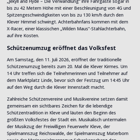
„Jekyll and Hyde – Die Verwandlung“ ihre Fahrgäste sogar in
bis zu 42 Metern Höhe mit einer Beschleunigung von 4G und
Spitzengeschwindigkeiten von bis zu 130 km/h durch den
Klever Himmel schwingt. Achterbahnfans kommen mit dem
X-Racer, einer klassischen „Wilden Maus“-Stahlachterbahn,
auf ihre Kosten.
Schützenumzug eröffnet das Volksfest
Am Samstag, den 11. Juli 2026, eröffnet der traditionelle
Schützenumzug bereits zum 20. Mal die Klever Kirmes. Um
14 Uhr treffen sich die Teilnehmerinnen und Teilnehmer auf
dem Marktplatz Linde, bevor sich der Festzug um 14:45 Uhr
auf den Weg durch die Klever Innenstadt macht.
Zahlreiche Schützenvereine und Musikvereine setzen damit
gemeinsam ein sichtbares Zeichen für die lebendige
Schützentradition in Kleve und läuten den Beginn des
größten Volksfestes der Stadt ein. Musikalisch untermalen
der Musikzug der Freiwilligen Feuerwehr Kleve, der
Spielmannszug Reichswalde, der Spielmannszug Materborn