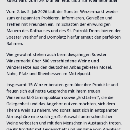
Soest wird zum 29. Mal ein Eldorado für Weinliebhaber
Vom 2. bis 5. Juli 2026 lädt der Soester Winzermarkt wieder
zum entspannten Probieren, Informieren, Genießen und
Treffen mit Freunden ein. Im Schatten der ehrwürdigen
Mauern des Rathauses und des St. Patrokli Doms bieten der
Soester Vreithof und Domplatz hierfür erneut den perfekten
Rahmen.
Wie gewohnt stehen auch beim diesjährigen Soester
Winzermarkt
über 500 verschiedene Weine und
Winzersekte
aus den deutschen Anbaugebieten Mosel,
Nahe, Pfalz und Rheinhessen im Mittelpunkt.
Insgesamt
15 Winzer
beraten gern über ihre Produkte und
freuen sich auf nette Gespräche mit ihrem treuen
Winzermarkt-Stammpublikum sowie „Ersttätern“, die die
Gelegenheit und das Angebot nutzen möchten, sich dem
Thema Wein zu nähern. Wo sonst lässt sich in entspannter
Atmosphäre eine solch große Auswahl unterschiedlicher
Weine verkosten und mit den Menschen in Austausch treten,
die ihr Produkt mit Leidenschaft und Hingabe vom Weinberg