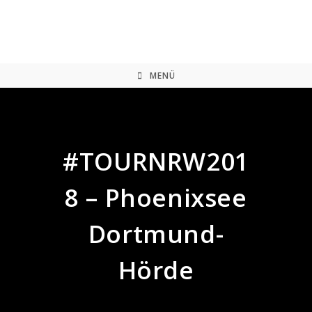
Zum
Inhalt
springen
MENÜ
#TOURNRW201
8 – Phoenixsee
Dortmund-
Hörde