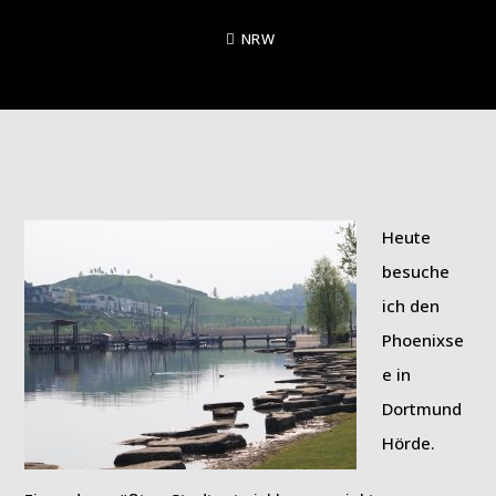
NRW
Heute
besuche
ich den
Phoenixse
e in
Dortmund
Hörde.