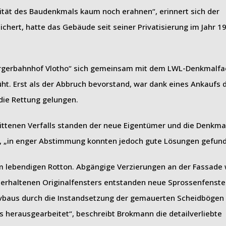
ität des Baudenkmals kaum noch erahnen“, erinnert sich der
chert, hatte das Gebäude seit seiner Privatisierung im Jahr 19
„Bürgerbahnhof Vlotho“ sich gemeinsam mit dem LWL-Denkmalf
. Erst als der Abbruch bevorstand, war dank eines Ankaufs 
ie Rettung gelungen.
ittenen Verfalls standen der neue Eigentümer und die Denkm
, „in enger Abstimmung konnten jedoch gute Lösungen gefun
em lebendigen Rotton. Abgängige Verzierungen an der Fassade
n erhaltenen Originalfensters entstanden neue Sprossenfenste
sivbaus durch die Instandsetzung der gemauerten Scheidböge
 herausgearbeitet“, beschreibt Brokmann die detailverliebte