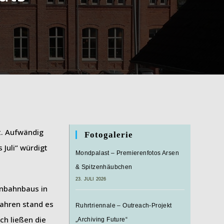
t. Aufwändig
Fotogalerie
Juli“ würdigt
Mondpalast – Premierenfotos Arsen
.
& Spitzenhäubchen
23. JULI 2026
enbahnbaus in
Jahren stand es
Ruhrtriennale – Outreach-Projekt
ch ließen die
„Archiving Future“