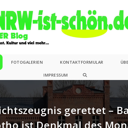
FOTOGALERIEN
KONTAKTFORMULAR
ÜB
IMPRESSUM
WEBSITE-
SUCHE
UMSCHALTEN
chtszeugnis gerettet – 
otho ist Denkmal des Mon