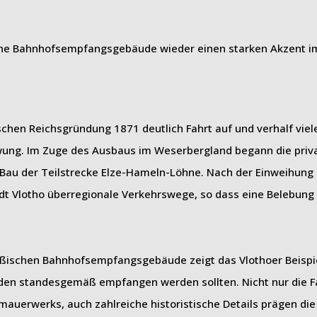
ene Bahnhofsempfangsgebäude wieder einen starken Akzent im
hen Reichsgründung 1871 deutlich Fahrt auf und verhalf viel
ung. Im Zuge des Ausbaus im Weserbergland begann die priv
Bau der Teilstrecke Elze-Hameln-Löhne. Nach der Einweihung
tadt Vlotho überregionale Verkehrswege, so dass eine Belebun
eußischen Bahnhofsempfangsgebäude zeigt das Vlothoer Beispi
den standesgemäß empfangen werden sollten. Nicht nur die F
lmauerwerks, auch zahlreiche historistische Details prägen di