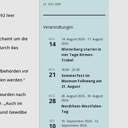
12. JULI 2026
92 leer
Veranstaltungen
achamt um die
AUG.
14. August 2026
-
17. August
14
2026
durch das
Winterberg startet in
vier Tage Kirmes-
Trubel
AUG.
18:00
-
23:59
albehörden vor
21
Sommerfest im
den werden.“
Museum Folkwang am
21. August
 wurden nach
AUG.
28. August 2026
-
30. August
28
2026
r. „Auch im
Nordrhein-Westfalen-
n und Gewölbe
Tag
SEP.
10. September 2026
-
13.
10
September 2026