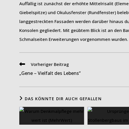
Auffällig ist zunächst der erhöhte Mittelrisalit (Ele
Giebelspitze) und Okulusfenster (Rundfenster) beleb
langgestreckten Fassaden werden darüber hinaus du
Konsolen gegliedert. Mit geübtem Blick ist an den B
Schmalseiten Erweiterungen vorgenommen wurden.
Weitere
Vorheriger Beitrag
Artikel
„Gene – Vielfalt des Lebens“
ansehen
DAS KÖNNTE DIR AUCH GEFALLEN