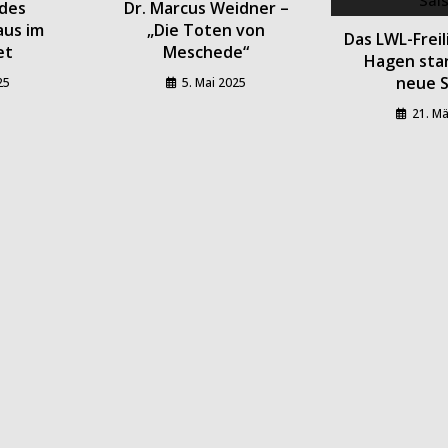
des
Dr. Marcus Weidner –
aus im
„Die Toten von
Das LWL-Frei
et
Meschede“
Hagen star
neue S
025
5. Mai 2025
21. M