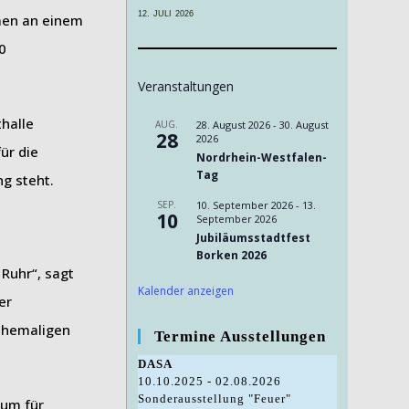
12. JULI 2026
men an einem
0
Veranstaltungen
thalle
AUG.
28. August 2026
-
30. August
28
2026
ür die
Nordrhein-Westfalen-
Tag
g steht.
SEP.
10. September 2026
-
13.
10
September 2026
Jubiläumsstadtfest
Borken 2026
Ruhr“, sagt
Kalender anzeigen
er
 ehemaligen
Termine Ausstellungen
DASA
10.10.2025 - 02.08.2026
Sonderausstellung "Feuer"
eum für