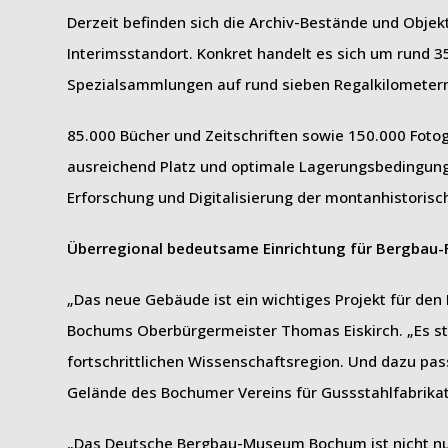
Derzeit befinden sich die Archiv-Bestände und Obje
Interimsstandort. Konkret handelt es sich um rund 3
Spezialsammlungen auf rund sieben Regalkilometer
85.000 Bücher und Zeitschriften sowie 150.000 Fotog
ausreichend Platz und optimale Lagerungsbedingunge
Erforschung und Digitalisierung der montanhistoris
Überregional bedeutsame Einrichtung für Bergbau
„Das neue Gebäude ist ein wichtiges Projekt für de
Bochums Oberbürgermeister Thomas Eiskirch. „Es ste
fortschrittlichen Wissenschaftsregion. Und dazu pa
Gelände des Bochumer Vereins für Gussstahlfabrikat
„Das Deutsche Bergbau-Museum Bochum ist nicht nur