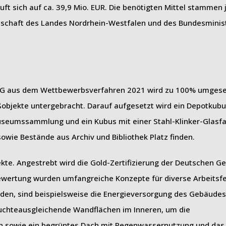
uft sich auf ca. 39,9 Mio. EUR. Die benötigten Mittel stammen j
enschaft des Landes Nordrhein-Westfalen und des Bundesminis
 AG aus dem Wettbewerbsverfahren 2021 wird zu 100% umgeset
objekte untergebracht. Darauf aufgesetzt wird ein Depotkubu
seumssammlung und ein Kubus mit einer Stahl-Klinker-Glasfa
owie Bestände aus Archiv und Bibliothek Platz finden.
kte. Angestrebt wird die Gold-Zertifizierung der Deutschen Ge
ewertung wurden umfangreiche Konzepte für diverse Arbeitsfe
den, sind beispielsweise die Energieversorgung des Gebäudes
chteausgleichende Wandflächen im Inneren, um die
en sowie ein begrüntes Dach mit Regenwassernutzung und das