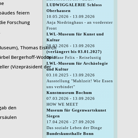
ne
LUDWIGGALERIE Schloss
Oberhausen
bäudes feiern
10.05.2026 - 13.09.2026
die Forschung
Anja Niedringhaus - an vorderster
Front
.
LWL-Museum für Kunst und
Kultur
28.03.2026 - 13.09.2026
-Museum), Thomas Eiskirch
(verlängert bis 03.01.2027)
Bärbel Bergerhoff-Wodopia
Der Hase Felix - Reiselustig
LWL-Museum für Archäologie
ller (Vizepräsident der
und Kultur
03.10.2025 - 13.09.2026
Ausstellung "Mahlzeit! Wie Essen
uns verbindet"
Kunstmuseum Bochum
07.03.2026 - 13.09.2026
HOW WE MEET
 gab den
Museum für Gegenwartskunst
Siegen
ersäulen
17.04.2026 - 27.09.2026
Das soziale Leben der Dinge
Bundeskunsthalle Bonn