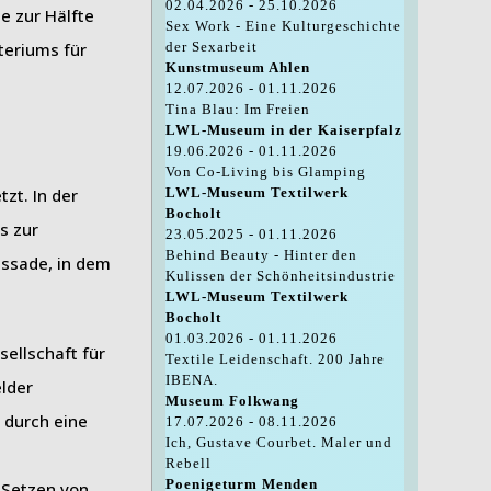
02.04.2026 - 25.10.2026
e zur Hälfte
Sex Work - Eine Kulturgeschichte
teriums für
der Sexarbeit
Kunstmuseum Ahlen
12.07.2026 - 01.11.2026
Tina Blau: Im Freien
LWL-Museum in der Kaiserpfalz
19.06.2026 - 01.11.2026
Von Co-Living bis Glamping
zt. In der
LWL-Museum Textilwerk
Bocholt
s zur
23.05.2025 - 01.11.2026
Behind Beauty - Hinter den
ssade, in dem
Kulissen der Schönheitsindustrie
LWL-Museum Textilwerk
Bocholt
01.03.2026 - 01.11.2026
sellschaft für
Textile Leidenschaft. 200 Jahre
IBENA.
lder
Museum Folkwang
 durch eine
17.07.2026 - 08.11.2026
Ich, Gustave Courbet. Maler und
Rebell
Poenigeturm Menden
 Setzen von