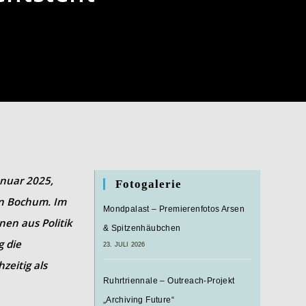
nuar 2025,
Fotogalerie
in Bochum. Im
Mondpalast – Premierenfotos Arsen
nen aus Politik
& Spitzenhäubchen
g die
23. JULI 2026
eitig als
Ruhrtriennale – Outreach-Projekt
„Archiving Future“