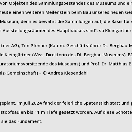
ns von Objekten des Sammlungsbestandes des Museums und ei
 heute einen weiteren Meilenstein beim Bau unseres neuen Ge
r Museum, denn es bewahrt die Sammlungen auf, die Basis für 
den Ausstellungsräumen des Haupthauses sind“, so Kleingärtner
artner AG), Tim Pfenner (Kaufm. Geschäftsführer Dt. Bergbau
ld Kleingärtner (Wiss. Direktorin des Dt. Bergbau-Museums), 
uratoriumsvorsitzende des Museums) und Prof. Dr. Matthias Be
niz-Gemeinschaft) – © Andrea Kiesendahl
eplant. Im Juli 2024 fand der feierliche Spatenstich statt und
elstopfsäulen bis 11 m Tiefe gesetzt worden. Auf diese Schott
 sie das Fundament.