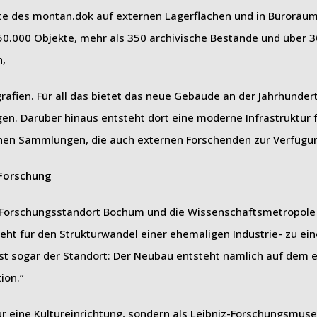
kte des montan.dok auf externen Lagerflächen und in Büroräu
50.000 Objekte, mehr als 350 archivische Bestände und über 3
n,
rafien. Für all das bietet das neue Gebäude an der Jahrhunder
n. Darüber hinaus entsteht dort eine moderne Infrastruktur f
chen Sammlungen, die auch externen Forschenden zur Verfügun
-Forschung
n Forschungsstandort Bochum und die Wissenschaftsmetropole 
ht für den Strukturwandel einer ehemaligen Industrie- zu ein
sst sogar der Standort: Der Neubau entsteht nämlich auf dem
ion.“
 eine Kultureinrichtung, sondern als Leibniz-Forschungsmus