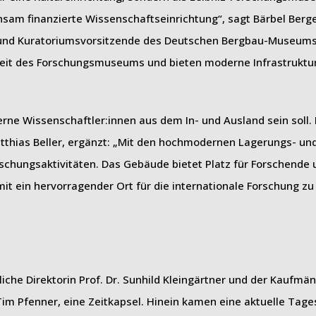
am finanzierte Wissenschaftseinrichtung“, sagt Bärbel Berge
g und Kuratoriumsvorsitzende des Deutschen Bergbau-Museum
keit des Forschungsmuseums und bieten moderne Infrastruktur
erne Wissenschaftler:innen aus dem In- und Ausland sein soll.
atthias Beller, ergänzt: „Mit den hochmodernen Lagerungs- un
chungsaktivitäten. Das Gebäude bietet Platz für Forschende
it ein hervorragender Ort für die internationale Forschung z
iche Direktorin Prof. Dr. Sunhild Kleingärtner und der Kaufmä
 Pfenner, eine Zeitkapsel. Hinein kamen eine aktuelle Tages