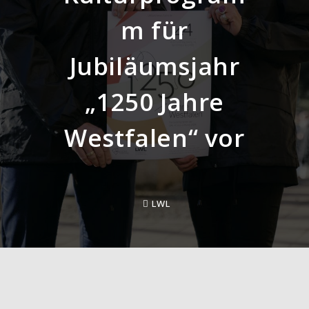
m für
Jubiläumsjahr
„1250 Jahre
Westfalen“ vor
LWL