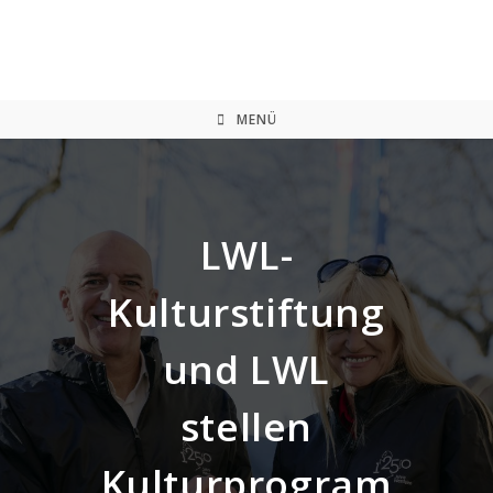
Zum
Inhalt
springen
MENÜ
LWL-
Kulturstiftung
und LWL
stellen
Kulturprogram