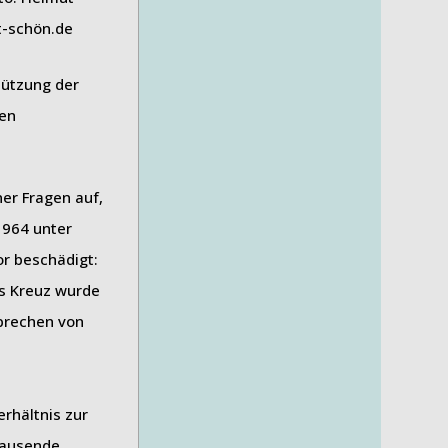
tützung der
ben
er Fragen auf,
1964 unter
r beschädigt:
es Kreuz wurde
rbrechen von
rhältnis zur
tausende