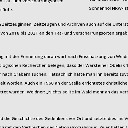
n Tat- und Verscharrungsorten
bläufe.
 Zeitzeuginnen, Zeitzeugen und Archiven auch auf die Unters
von 2018 bis 2021 an den Tat- und Verscharrungsorten erga
ng mit der Erinnerung daran warf nach Einschätzung von Weidn
äologischen Recherchen belegen, dass der Warsteiner Obelisk 
ach Gräbern suchen. Tatsächlich hatte man ihn bereits zuvo
lt worden. Auch ein 1960 an der Stelle errichtetes christlich
tet wurden. Weidner: „Nichts sollte im Wald mehr an das Ve
 die Geschichte des Gedenkens vor Ort und setzte dies ins Ve
g mit den Verbrechen des Nationalsozialismus. Zwar hatten 