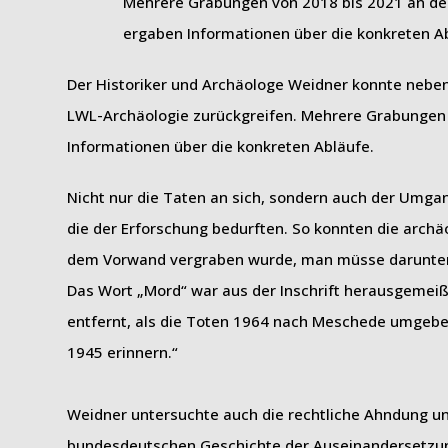
Mehrere Grabungen von 2018 bis 2021 an de
ergaben Informationen über die konkreten A
Der Historiker und Archäologe Weidner konnte neben
LWL-Archäologie zurückgreifen. Mehrere Grabungen 
Informationen über die konkreten Abläufe.
Nicht nur die Taten an sich, sondern auch der Umga
die der Erforschung bedurften. So konnten die arch
dem Vorwand vergraben wurde, man müsse darunter n
Das Wort „Mord“ war aus der Inschrift herausgemeiße
entfernt, als die Toten 1964 nach Meschede umgebet
1945 erinnern.“
Weidner untersuchte auch die rechtliche Ahndung und
bundesdeutschen Geschichte der Auseinandersetzun