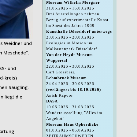
Museum Wilhelm Morgner
31.05.2026 - 16.08.2026
Drei Ausstellungen nehmen
Bezug auf experimentelle Kunst
im Soest des Jahres 1969
Kunsthalle Düsseldorf unterwegs
23.05.2026 - 20.08.2026
cus Weidner und
Ecologies in Motion im
Malkastenpark Düsseldorf
on Meschede“.
Von der Heydt-Museum
Wuppertal
22.03.2026 - 30.08.2026
 SS- und
Carl Grossberg
d-kreis)
Lehmbruck Museum
24.04.2026 - 30.08.2026
nen Säugling.
(verlängert bis 18.10.2026)
Anish Kapoor
 liegt die
DASA
10.06.2026 - 31.08.2026
Wanderausstellung "Alles im
Angebot"
Museum Haus Opherdicke
01.03.2026 - 06.09.2026
ortung
ZEITRAUMSCHWEBEN