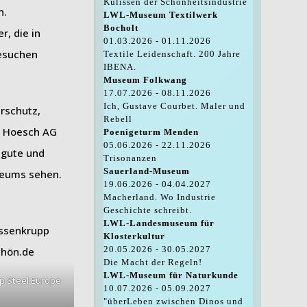
Kulissen der Schönheitsindustrie
n.
LWL-Museum Textilwerk
Bocholt
r, die in
01.03.2026 - 01.11.2026
besuchen
Textile Leidenschaft. 200 Jahre
IBENA.
Museum Folkwang
17.07.2026 - 08.11.2026
Ich, Gustave Courbet. Maler und
urschutz,
Rebell
er Hoesch AG
Poenigeturm Menden
05.06.2026 - 22.11.2026
 gute und
Trisonanzen
Sauerland-Museum
seums sehen.
19.06.2026 - 04.04.2027
Macherland. Wo Industrie
Geschichte schreibt.
LWL-Landesmuseum für
Klosterkultur
20.05.2026 - 30.05.2027
Die Macht der Regeln!
LWL-Museum für Naturkunde
p Steel Europe
10.07.2026 - 05.09.2027
"überLeben zwischen Dinos und