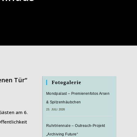
enen Tür“
Fotogalerie
Mondpalast – Premierenfotos Arsen
& Spitzenhäubchen
23. JULI 2026
Gästen am 6.
fentlichkeit
Ruhrtriennale – Outreach-Projekt
„Archiving Future“