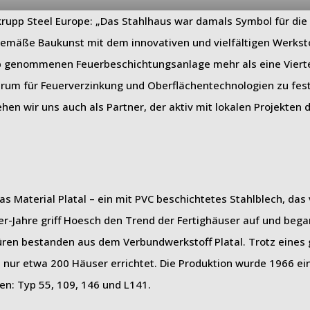
rupp Steel Europe: „Das Stahlhaus war damals Symbol für die
gemäße Baukunst mit dem innovativen und vielfältigen Werksto
eb genommenen Feuerbeschichtungsanlage mehr als eine Vierte
trum für Feuerverzinkung und Oberflächentechnologien zu fest
ehen wir uns auch als Partner, der aktiv mit lokalen Projekten 
s Material Platal – ein mit PVC beschichtetes Stahlblech, das 
r-Jahre griff Hoesch den Trend der Fertighäuser auf und bega
üren bestanden aus dem Verbundwerkstoff Platal. Trotz eines
n nur etwa 200 Häuser errichtet. Die Produktion wurde 1966 ein
n: Typ 55, 109, 146 und L141.