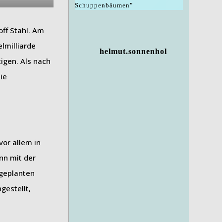
Schuppenbäumen"
ff Stahl. Am
lmilliarde
helmut.sonnenhol
igen. Als nach
die
vor allem in
nn mit der
 geplanten
gestellt,