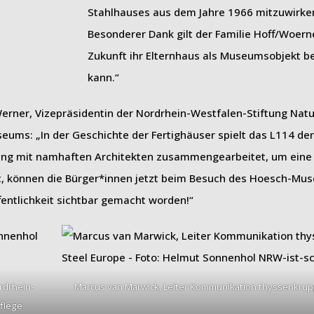
Stahlhauses aus dem Jahre 1966 mitzuwirke
Besonderer Dank gilt der Familie Hoff/Woerne
Zukunft ihr Elternhaus als Museumsobjekt 
kann.“
-Werner, Vizepräsidentin der Nordrhein-Westfalen-Stiftung Nat
seums: „In der Geschichte der Fertighäuser spielt das L114 d
e eng mit namhaften Architekten zusammengearbeitet, um eine
st, können die Bürger*innen jetzt beim Besuch des Hoesch-Mu
fentlichkeit sichtbar gemacht worden!“
rdrhein-
Marcus van Marwick, Leiter Kommunikation thyssenkrup
flege