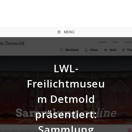
Zum
Inhalt
springen
MENÜ
LWL-
Freilichtmuseu
m Detmold
präsentiert:
Sammlung