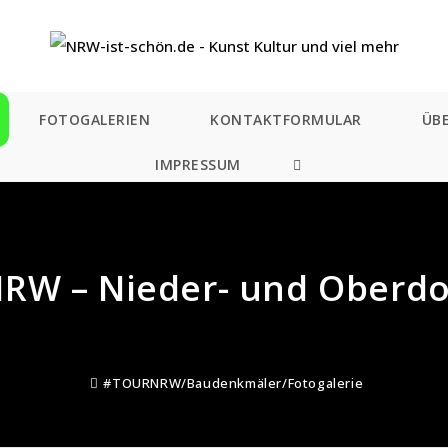
FOTOGALERIEN
KONTAKTFORMULAR
ÜB
IMPRESSUM
WEBSITE-
SUCHE
UMSCHALTEN
W – Nieder- und Oberdo
#TOURNRW
/
Baudenkmäler
/
Fotogalerie