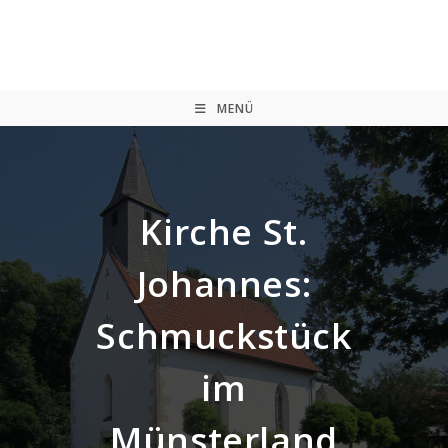
Zum
Inhalt
springen
MENÜ
Kirche St.
Johannes:
Schmuckstück
im
Münsterland