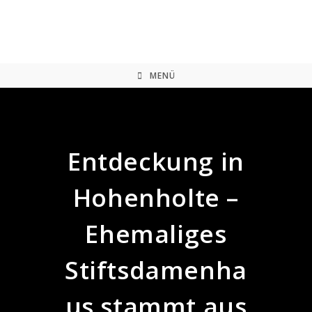
Zum
Inhalt
springen
MENÜ
Entdeckung in
Hohenholte –
Ehemaliges
Stiftsdamenha
us stammt aus