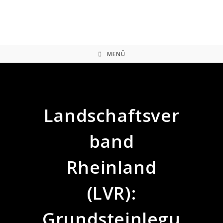
Zum
Inhalt
springen
MENÜ
Landschaftsver
band
Rheinland
(LVR):
Grundsteinlegu