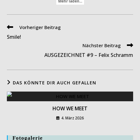
Mehr laden...
Weitere
Vorheriger Beitrag
Artikel
Smile!
ansehen
Nächster Beitrag
AUSGEZEICHNET #9 – Felix Schramm
DAS KÖNNTE DIR AUCH GEFALLEN
HOW WE MEET
4. März 2026
Fotogalerie