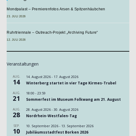
Mondpalast – Premierenfotos Arsen & Spitzenhäubchen
23. JULI 2026
Ruhrtriennale – Outreach-Projekt „Archiving Future“
12. JULI 2026
Veranstaltungen
AUG.
14. August 2026
-
17. August 2026
14
Winterberg startet in vier Tage Kirmes-Trubel
AUG.
18:00
-
23:59
21
Sommerfest im Museum Folkwang am 21. August
AUG.
28. August 2026
-
30. August 2026
28
Nordrhein-Westfalen-Tag
SEP.
10. September 2026
-
13. September 2026
10
Jubiläumsstadtfest Borken 2026