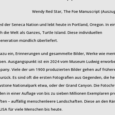
Wendy Red Star, The Foe Manuscript (Auszu
ed der Seneca Nation und lebt heute in Portland, Oregon. In ei
 die Welt als Ganzes, Turtle Island. Diese individuellen
neration mündlich überliefert.
 dazu ein, Erinnerungen und gesammelte Bilder, Werke wie men
iben. Ausgangspunkt ist ein 2024 vom Museum Ludwig erworb
pany. Viele der um 1900 produzierten Bilder gehen auf früher
rück. Es sind oft die ersten Fotografien aus Gegenden, die h
lowstone Nationalpark etwa, oder der Grand Canyon. Die Fotoc
 in einer Auflage von bis zu sieben Millionen Exemplaren pro
ten – auffällig menschenleere Landschaften. Diese an den Rä
USA für viele Menschen bis heute.