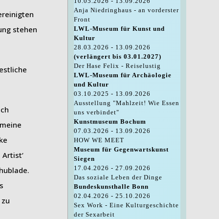
10.05.2026 - 13.09.2026
Anja Niedringhaus - an vorderster
ereinigten
Front
lung stehen
LWL-Museum für Kunst und
Kultur
28.03.2026 - 13.09.2026
(verlängert bis 03.01.2027)
Der Hase Felix - Reiselustig
estliche
LWL-Museum für Archäologie
und Kultur
03.10.2025 - 13.09.2026
Ausstellung "Mahlzeit! Wie Essen
ich
uns verbindet"
Kunstmuseum Bochum
 meine
07.03.2026 - 13.09.2026
oke
HOW WE MEET
Museum für Gegenwartskunst
Artist‘
Siegen
17.04.2026 - 27.09.2026
chublade.
Das soziale Leben der Dinge
s
Bundeskunsthalle Bonn
02.04.2026 - 25.10.2026
 zu
Sex Work - Eine Kulturgeschichte
der Sexarbeit