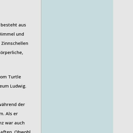
 besteht aus
 Himmel und
 Zinnschellen
örperliche,
 während der
m. Als er
anz war auch
haften. Obwohl