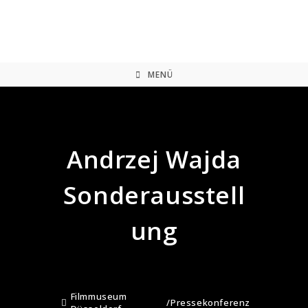
Zum
Inhalt
springen
MENÜ
Andrzej Wajda
Sonderausstell
ung
Filmmuseum
/
Pressekonferenz