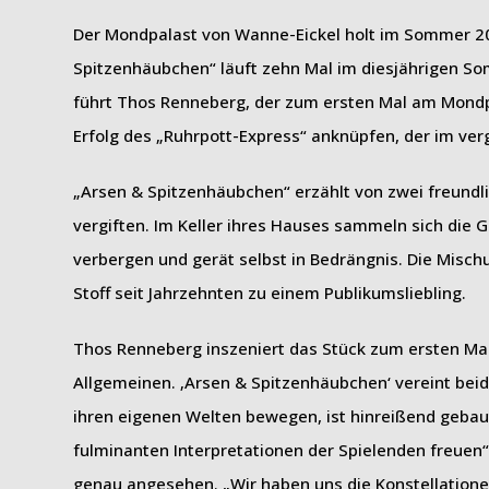
Der Mondpalast von Wanne-Eickel holt im Sommer 20
Spitzenhäubchen“ läuft zehn Mal im diesjährigen Som
führt Thos Renneberg, der zum ersten Mal am Mondp
Erfolg des „Ruhrpott-Express“ anknüpfen, der im ver
„Arsen & Spitzenhäubchen“ erzählt von zwei freundl
vergiften. Im Keller ihres Hauses sammeln sich die G
verbergen und gerät selbst in Bedrängnis. Die Mi
Stoff seit Jahrzehnten zu einem Publikumsliebling.
Thos Renneberg inszeniert das Stück zum ersten Mal
Allgemeinen. ‚Arsen & Spitzenhäubchen‘ vereint beide
ihren eigenen Welten bewegen, ist hinreißend gebaut
fulminanten Interpretationen der Spielenden freuen“,
genau angesehen. „Wir haben uns die Konstellatione