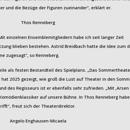
r und die Bezüge der Figuren zueinander“, erklärt er.
Thos Renneberg
it einzelnen Ensemblemitgliedern habe ich seit langer Zeit
ung blieben bestehen. Astrid Breidbach hatte die Idee zum d
ne zugesagt“, so Renneberg.
le als festen Bestandteil des Spielplans. „Das Sommertheater
‘ hat 2025 gezeigt, wie groß die Lust auf Theater in den Som
nd des Regisseurs ist er ebenfalls sehr zufrieden. „Mit ‚Arsen
 Komödienklassiker auf unsere Bühne. In Thos Renneberg habe
fft“, freut sich der Theaterdirektor.
Angelo Enghausen-Micaela