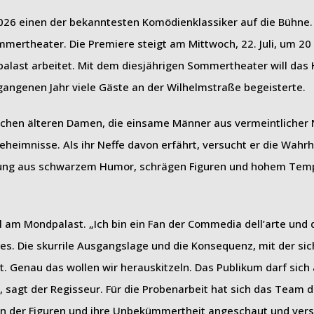
26 einen der bekanntesten Komödienklassiker auf die Bühne.
mertheater. Die Premiere steigt am Mittwoch, 22. Juli, um 20
alast arbeitet. Mit dem diesjährigen Sommertheater will das
gangenen Jahr viele Gäste an der Wilhelmstraße begeisterte.
ichen älteren Damen, die einsame Männer aus vermeintlicher
eheimnisse. Als ihr Neffe davon erfährt, versucht er die Wahrh
schung aus schwarzem Humor, schrägen Figuren und hohem Te
 am Mondpalast. „Ich bin ein Fan der Commedia dell’arte und 
s. Die skurrile Ausgangslage und die Konsequenz, mit der sich
. Genau das wollen wir herauskitzeln. Das Publikum darf sich 
 sagt der Regisseur. Für die Probenarbeit hat sich das Team d
n der Figuren und ihre Unbekümmertheit angeschaut und vers