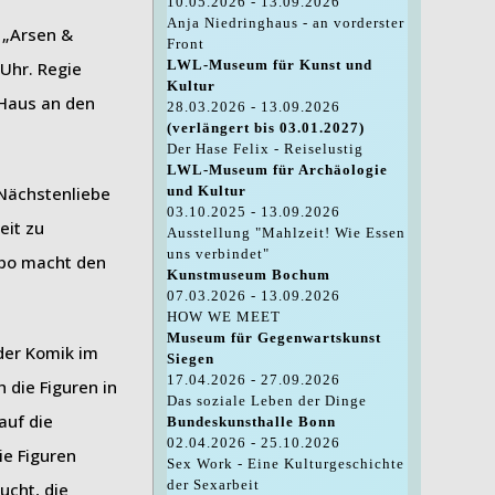
10.05.2026 - 13.09.2026
Anja Niedringhaus - an vorderster
 „Arsen &
Front
LWL-Museum für Kunst und
 Uhr. Regie
Kultur
 Haus an den
28.03.2026 - 13.09.2026
(verlängert bis 03.01.2027)
Der Hase Felix - Reiselustig
LWL-Museum für Archäologie
 Nächstenliebe
und Kultur
03.10.2025 - 13.09.2026
eit zu
Ausstellung "Mahlzeit! Wie Essen
uns verbindet"
mpo macht den
Kunstmuseum Bochum
07.03.2026 - 13.09.2026
HOW WE MEET
Museum für Gegenwartskunst
der Komik im
Siegen
17.04.2026 - 27.09.2026
 die Figuren in
Das soziale Leben der Dinge
auf die
Bundeskunsthalle Bonn
02.04.2026 - 25.10.2026
ie Figuren
Sex Work - Eine Kulturgeschichte
der Sexarbeit
ucht, die