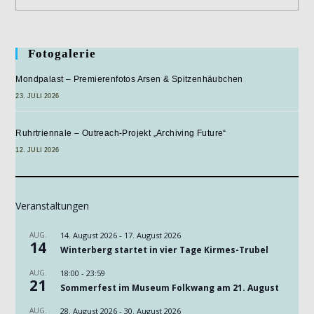
Im
Mondpalast
Fotogalerie
Mondpalast – Premierenfotos Arsen & Spitzenhäubchen
23. JULI 2026
Ruhrtriennale – Outreach-Projekt „Archiving Future“
12. JULI 2026
Veranstaltungen
AUG.
14. August 2026
-
17. August 2026
14
Winterberg startet in vier Tage Kirmes-Trubel
AUG.
18:00
-
23:59
21
Sommerfest im Museum Folkwang am 21. August
AUG.
28. August 2026
-
30. August 2026