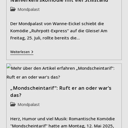
Beitrags-
Mondpalast
Kategorie:
Der Mondpalast von Wanne-Eickel schiebt die
Komödie „Ruhrpott-Express“ auf die Gleise! Am
Freitag, 25. Juli, rollte bereits die…
„Ruhrpott-
Weiterlesen
Express“:
Eine
Märchenhafte
Nahverkehrskomödie
Mit
Viel
Stillstand
„Mondscheintarif“: Ruft er an oder war’s
das?
Beitrags-
Mondpalast
Kategorie:
Herz, Humor und viel Musik: Romantische Komödie
"Mondscheintarif" hatte am Montag, 12. Mai 2025,