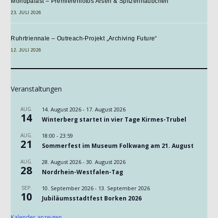
Mondpalast – Premierenfotos Arsen & Spitzenhäubchen
23. JULI 2026
Ruhrtriennale – Outreach-Projekt „Archiving Future“
12. JULI 2026
Veranstaltungen
AUG.
14. August 2026
-
17. August 2026
14
Winterberg startet in vier Tage Kirmes-Trubel
AUG.
18:00
-
23:59
21
Sommerfest im Museum Folkwang am 21. August
AUG.
28. August 2026
-
30. August 2026
28
Nordrhein-Westfalen-Tag
SEP.
10. September 2026
-
13. September 2026
10
Jubiläumsstadtfest Borken 2026
Kalender anzeigen