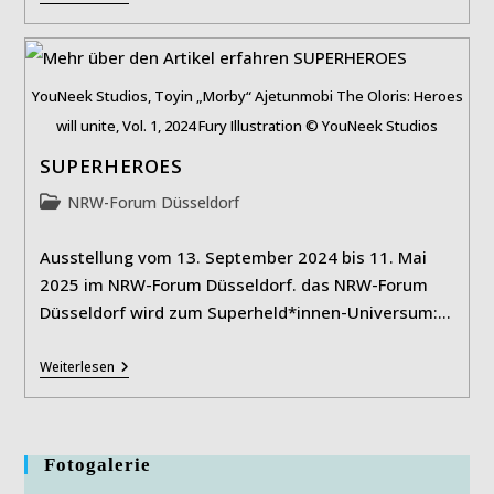
Vom
13.
September
2024
Bis
YouNeek Studios, Toyin „Morby“ Ajetunmobi The Oloris: Heroes
11.
Mai
will unite, Vol. 1, 2024 Fury Illustration © YouNeek Studios
2025
Im
SUPERHEROES
NRW-
Forum
Beitrags-
NRW-Forum Düsseldorf
Düsseldorf
Kategorie:
Ausstellung vom 13. September 2024 bis 11. Mai
2025 im NRW-Forum Düsseldorf. das NRW-Forum
Düsseldorf wird zum Superheld*innen-Universum:…
SUPERHEROES
Weiterlesen
Fotogalerie