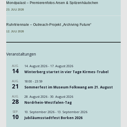
Mondpalast – Premierenfotos Arsen & Spitzenhäubchen
23. JULI 2026
Ruhrtriennale – Outreach-Projekt „Archiving Future“
12. JULI 2026
Veranstaltungen
AUG.
14. August 2026
-
17. August 2026
14
Winterberg startet in vier Tage Kirmes-Trubel
AUG.
18:00
-
23:59
21
Sommerfest im Museum Folkwang am 21. August
AUG.
28. August 2026
-
30. August 2026
28
Nordrhein-Westfalen-Tag
SEP.
10. September 2026
-
13. September 2026
10
Jubiläumsstadtfest Borken 2026