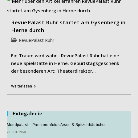
Grünes
Licht
Für
Neuen
RevuePalast Ruhr startet am Gysenberg in
Kulturleuchtturm
Am
Herne durch
Gysenberg
Beitrags-
RevuePalast Ruhr
Kategorie:
Ein Traum wird wahr - RevuePalast Ruhr hat eine
neue Spielstätte in Herne. Geburtstagsgeschenk
der besonderen Art: Theaterdirektor…
RevuePalast
Weiterlesen
Ruhr
Startet
Am
Gysenberg
In
Fotogalerie
Herne
Durch
Mondpalast – Premierenfotos Arsen & Spitzenhäubchen
23. JULI 2026