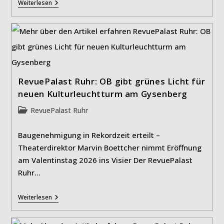
Neuer
Weiterlesen
RevuePalast
Ruhr
Eröffnet
Im
Frühjahr
RevuePalast Ruhr: OB gibt grünes Licht für
neuen Kulturleuchtturm am Gysenberg
Beitrags-
RevuePalast Ruhr
Kategorie:
Baugenehmigung in Rekordzeit erteilt –
Theaterdirektor Marvin Boettcher nimmt Eröffnung
am Valentinstag 2026 ins Visier Der RevuePalast
Ruhr…
RevuePalast
Weiterlesen
Ruhr:
OB
Gibt