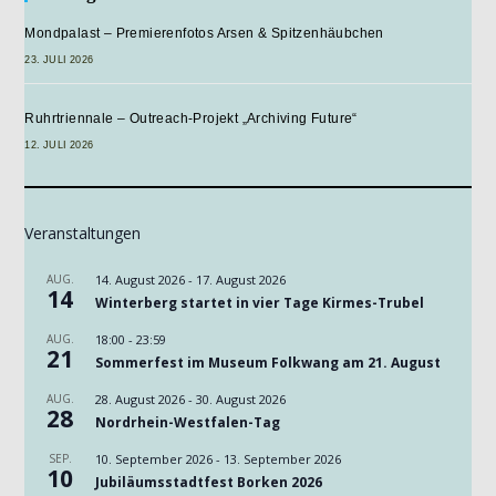
Mondpalast – Premierenfotos Arsen & Spitzenhäubchen
23. JULI 2026
Ruhrtriennale – Outreach-Projekt „Archiving Future“
12. JULI 2026
Veranstaltungen
AUG.
14. August 2026
-
17. August 2026
14
Winterberg startet in vier Tage Kirmes-Trubel
AUG.
18:00
-
23:59
21
Sommerfest im Museum Folkwang am 21. August
AUG.
28. August 2026
-
30. August 2026
28
Nordrhein-Westfalen-Tag
SEP.
10. September 2026
-
13. September 2026
10
Jubiläumsstadtfest Borken 2026