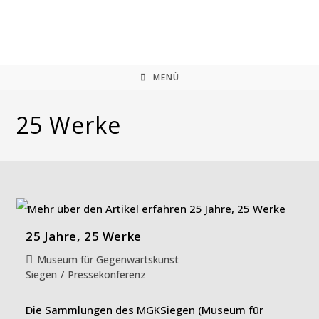
Zum
Inhalt
springen
MENÜ
25 Werke
25 Jahre, 25 Werke
Beitrags-
Museum für Gegenwartskunst
Kategorie:
Siegen
/
Pressekonferenz
Die Sammlungen des MGKSiegen (Museum für