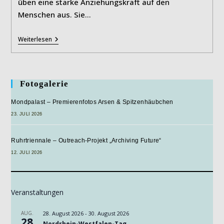
üben eine starke Anziehungskraft auf den
Menschen aus. Sie…
„Für
Weiterlesen
Die
Vögel“
–
Ausstellung
Im
Fotogalerie
Museum
Für
Mondpalast – Premierenfotos Arsen & Spitzenhäubchen
Gegenwartskunst
Siegen
23. JULI 2026
Ruhrtriennale – Outreach-Projekt „Archiving Future“
12. JULI 2026
Veranstaltungen
AUG.
28. August 2026
-
30. August 2026
28
Nordrhein-Westfalen-Tag