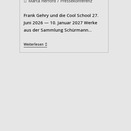
Beitrags-
Marta Herford
/
Pressekonferenz
Kategorie:
Frank Gehry und die Cool School 27.
Juni 2026 — 10. Januar 2027 Werke
aus der Sammlung Schürmann…
Mindset
Weiterlesen
Los
Angeles