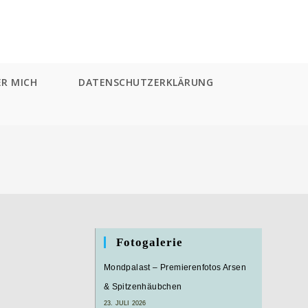
ER MICH
DATENSCHUTZERKLÄRUNG
Fotogalerie
Mondpalast – Premierenfotos Arsen
& Spitzenhäubchen
23. JULI 2026