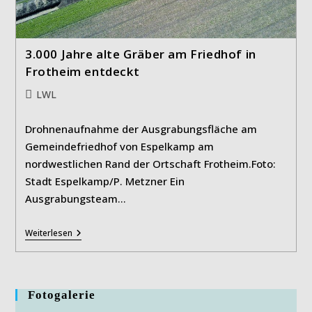
3.000 Jahre alte Gräber am Friedhof in
Frotheim entdeckt
Beitrags-
LWL
Kategorie:
Drohnenaufnahme der Ausgrabungsfläche am
Gemeindefriedhof von Espelkamp am
nordwestlichen Rand der Ortschaft Frotheim.Foto:
Stadt Espelkamp/P. Metzner Ein
Ausgrabungsteam…
3.000
Weiterlesen
Jahre
Alte
Gräber
Am
Friedhof
Fotogalerie
In
Frotheim