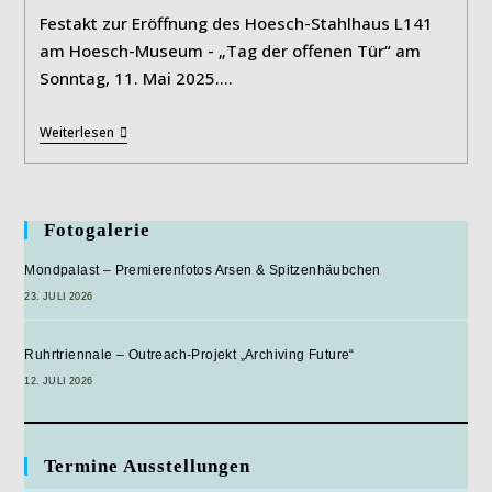
Festakt zur Eröffnung des Hoesch-Stahlhaus L141
am Hoesch-Museum - „Tag der offenen Tür“ am
Sonntag, 11. Mai 2025.…
Der
Weiterlesen
Stahlbungalow
Ist
Zu
Hause
Angekommen
Fotogalerie
–
Das
Mondpalast – Premierenfotos Arsen & Spitzenhäubchen
Hoesch-
Stahlhaus
23. JULI 2026
Ruhrtriennale – Outreach-Projekt „Archiving Future“
12. JULI 2026
Termine Ausstellungen