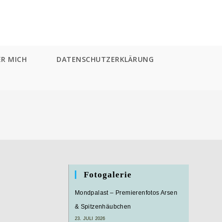
ER MICH
DATENSCHUTZERKLÄRUNG
Fotogalerie
Mondpalast – Premierenfotos Arsen
& Spitzenhäubchen
23. JULI 2026