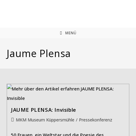
Zum
Inhalt
springen
MENÜ
Jaume Plensa
JAUME PLENSA: Invisible
Beitrags-
MKM Museum Küppersmühle
/
Pressekonferenz
Kategorie:
50 Frauen, ein Weltstar und die Poesie des